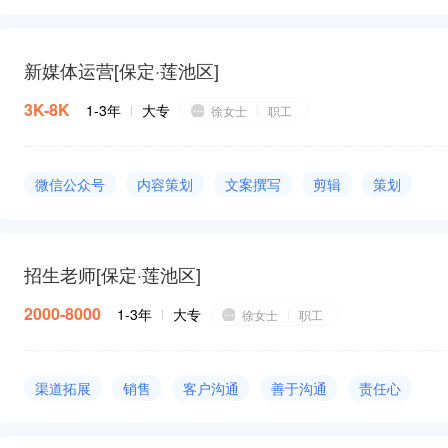
新媒体运营
[
保定·莲池区
]
3K-8K
1-3年
大专
徐女士
职工
微信公众号
内容策划
文案撰写
剪辑
策划
运营策略
市场推广
品牌宣传
新媒体运营
运营
文案编辑
视频剪辑
分析能力
执行力
招生老师
[
保定·莲池区
]
2000-8000
1-3年
大专
徐女士
职工
渠道拓展
销售
客户沟通
善于沟通
责任心