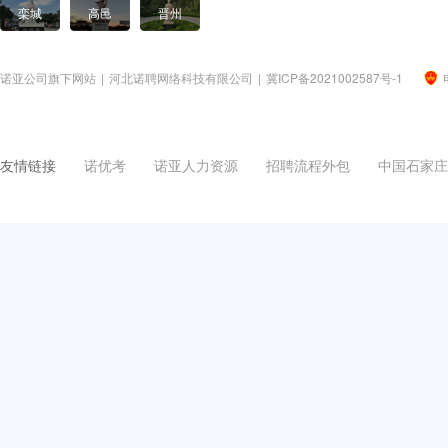
栾城
高邑
晋州
诺亚公司旗下网站
|
河北诺聘网络科技有限公司
|
冀ICP备2021002587号-1
友情链接
诺优考
诺亚人力资源
招聘流程外包
中国石家庄