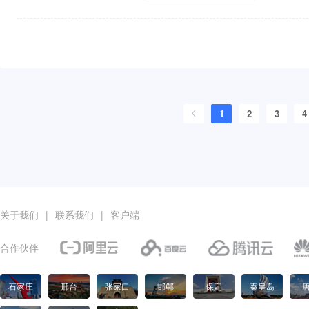
1
2
3
4
关于我们
|
联系我们
|
客户端
合作伙伴
石家庄
邢台
张家口
邯郸
保定
秦皇岛