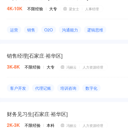
4K-10K
不限经验
大专
梁女士
人事经理
运营
销售
O2O
沟通能力
逻辑思维
销售经理
[
石家庄·裕华区
]
3K-8K
不限经验
大专
冯丽云
人力资源经理
客户开发
代理记账
培训咨询
数字化
客户关系管理
销售
客户管理
大客户开发
电话销售
人力资源
财务见习生
[
石家庄·裕华区
]
2K-3K
不限经验
本科
冯丽云
人力资源经理