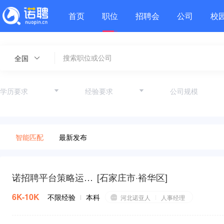
首页
职位
招聘会
公司
校
全国
智能匹配
最新发布
诺招聘平台策略运营主管
[
石家庄市·裕华区
]
6K-10K
不限经验
本科
河北诺亚人
人事经理