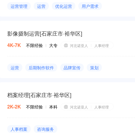
运营管理
运营
优化运营
用户需求
网站产品运营
团队管理
运营策划
资源整合
善于沟通
影像摄制运营
[
石家庄市·裕华区
]
4K-7K
不限经验
大专
河北诺亚人
人事经理
运营
后期制作软件
品牌宣传
策划
人力资源
修图
构图
审美能力
档案经理
[
石家庄市·裕华区
]
2K-2K
不限经验
本科
河北诺亚人
人事经理
人事档案
咨询服务